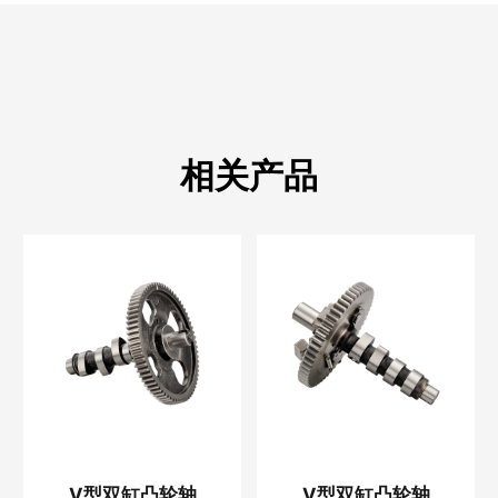
相关产品
V型双缸凸轮轴
V型双缸凸轮轴