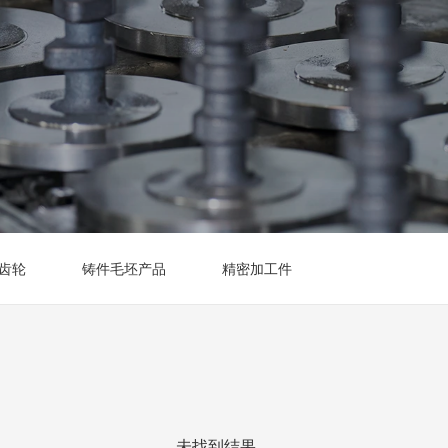
齿轮
铸件毛坯产品
精密加工件
未找到结果。