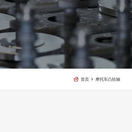
首页
摩托车凸轮轴