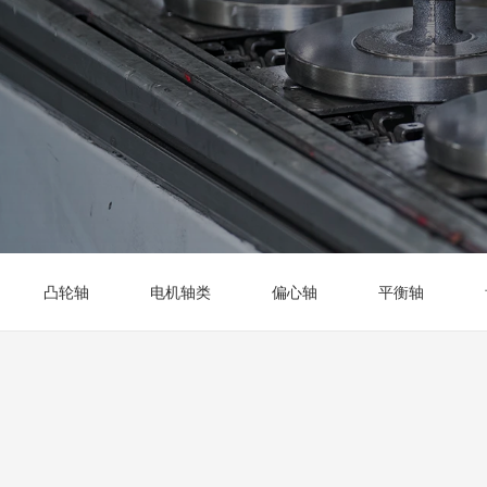
凸轮轴
电机轴类
偏心轴
平衡轴