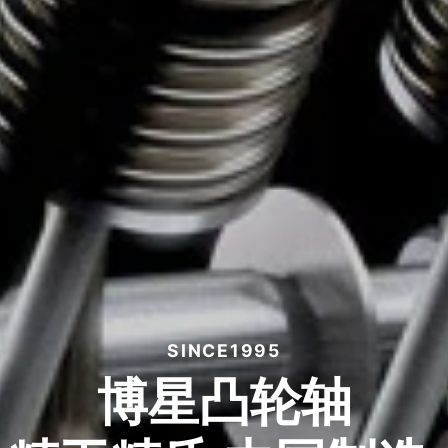
SINCE1995
博星凸轮轴