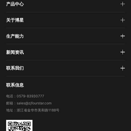
产品中心
关于博星
生产能力
新闻资讯
联系我们
联系信息
电话：0579-83930777
邮箱：
sales@zjfourstar.com
地址：浙江省金华市美和路1188号