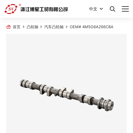
中文
首页
凸轮轴
汽车凸轮轴
OEM# 4M5G6A266C8A