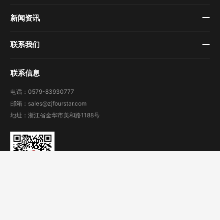
新闻资讯
联系我们
联系信息
电话：0579-83930777
邮箱：
sales@zjfourstar.com
地址：浙江省金华市美和路1188号
扫码关注我们
©2024 版权所有 浙江博星工贸有限公司
浙ICP备17008646号-1
浙公网