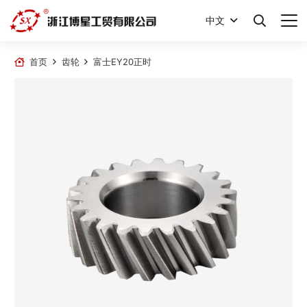
中文
首页
齿轮
富士EY20正时